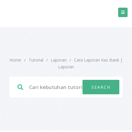
Home
/
Tutorial
/
Laporan
/
Cara Laporan Kas Bank |
Laporan