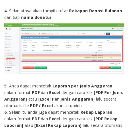
4.
Selanjutnya akan tampil daftar
Rekapan Donasi Bulanan
dari tiap
nama donatur
5.
Anda dapat mencetak
Laporan per Jenis Anggaran
dalam format
PDF
dan
Excel
dengan cara klik
[PDF Per Jenis
Anggaran]
atau
[Excel Per Jenis Anggaran]
lalu secara
otomatis file
PDF / Excel
akan terunduh
6.
Selain itu anda juga dapat mencetak
Rekap Laporan
dalam format
PDF
dan
Excel
dengan cara klik
[PDF Rekap
Laporan]
atau
[Excel Rekap Laporan]
lalu secara otomatis