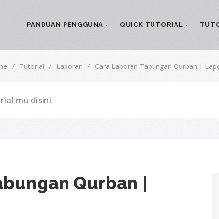
PANDUAN PENGGUNA
QUICK TUTORIAL
TUTO
me
/
Tutorial
/
Laporan
/
Cara Laporan Tabungan Qurban | Lap
abungan Qurban |