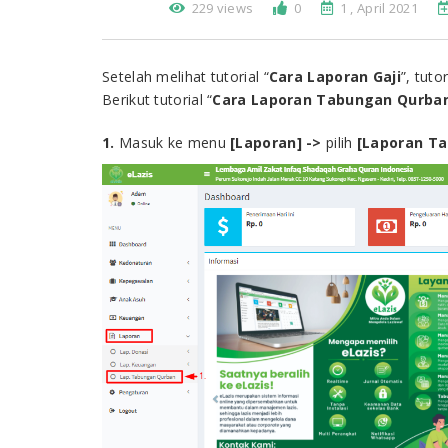
229 views
0
1 , April 2021
Setelah melihat tutorial “
Cara
Laporan Gaji
”, tuto
Berikut tutorial “
Cara
Laporan Tabungan Qurba
1.
Masuk ke menu
[
Laporan
] ->
pilih
[Laporan Ta