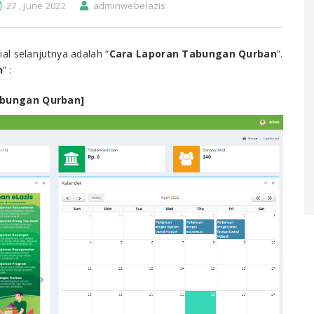
27 , June 2022
adminwebelazis
rial selanjutnya adalah “
Cara
Laporan Tabungan Qurban
”.
n
” :
bungan Qurban]