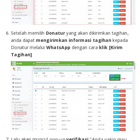
Setelah memilih
Donatur
yang akan dikirimkan tagihan,
anda dapat
mengirimkan informasi tagihan
kepada
Donatur melalui
WhatsApp
dengan cara
klik
[Kirim
Tagihan]
Lalu akan muncul
pop-up
verifikasi
“
Anda yakin mau