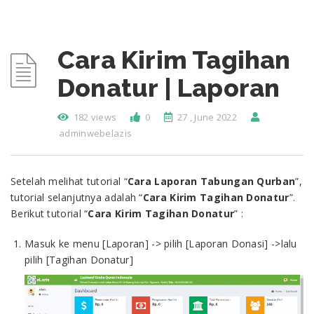
Cara Kirim Tagihan
Donatur | Laporan
182 views
0
27 , June 2022
adminwebelazis
Setelah melihat tutorial “
Cara
Laporan Tabungan Qurban
”,
tutorial selanjutnya adalah “
Cara Kirim Tagihan Donatur
”.
Berikut tutorial “
Cara Kirim Tagihan Donatur
” :
Masuk ke menu [Laporan] -> pilih [Laporan Donasi] ->lalu
pilih [Tagihan Donatur]