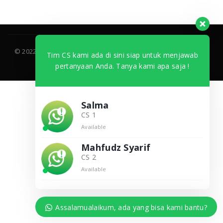
© 2022 Tutorial.elazis.com. All Rights Reserved. Developed by
Tim CS kami ada di sini siap untuk menjawab
Indoweb.id
pertanyaan Anda. Tanya kami apa saja !
Salma
CS 1
Available
Mahfudz Syarif
CS 2
Available
Assalamualaikum, ada yang bisa kami bantu?