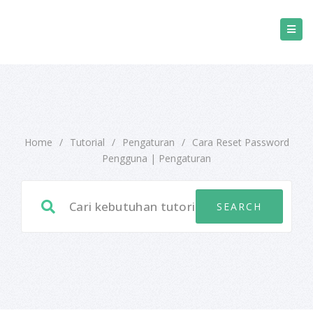
Home
/
Tutorial
/
Pengaturan
/
Cara Reset Password
Pengguna | Pengaturan